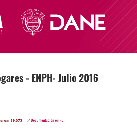
gares - ENPH- Julio 2016
Documentación en PDF
argar
39.073