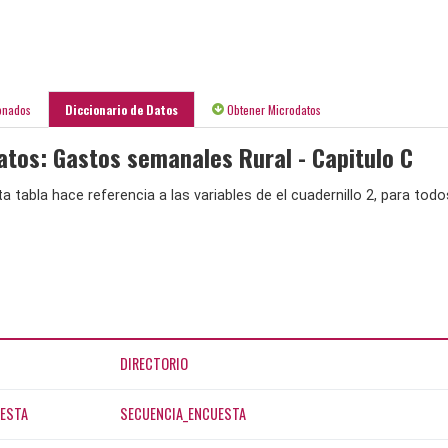
onados
Diccionario de Datos
Obtener Microdatos
atos: Gastos semanales Rural - Capitulo C
a tabla hace referencia a las variables de el cuadernillo 2, para tod
DIRECTORIO
ESTA
SECUENCIA_ENCUESTA