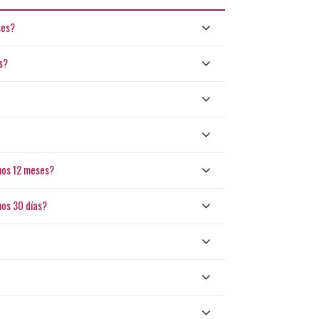
ses?
s?
mos 12 meses?
mos 30 días?