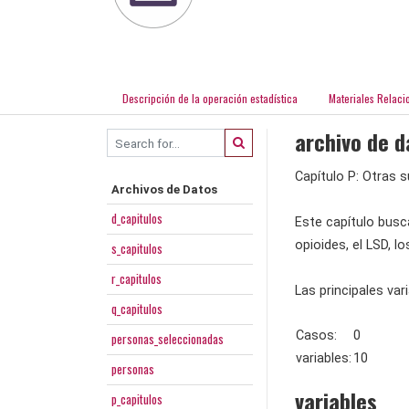
Descripción de la operación estadística
Materiales Relaci
archivo de d
Capítulo P: Otras 
Archivos de Datos
d_capitulos
Este capítulo busc
opioides, el LSD, 
s_capitulos
r_capitulos
Las principales va
q_capitulos
Casos:
0
personas_seleccionadas
variables:
10
personas
variables
p_capitulos