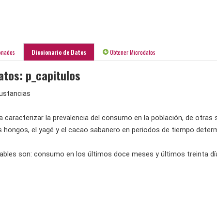
onados
Diccionario de Datos
Obtener Microdatos
atos: p_capitulos
sustancias
a caracterizar la prevalencia del consumo en la población, de otra
los hongos, el yagé y el cacao sabanero en periodos de tiempo deter
riables son: consumo en los últimos doce meses y últimos treinta dí