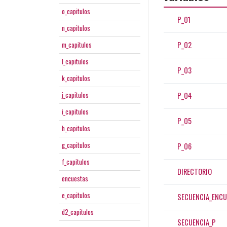
o_capitulos
P_01
n_capitulos
P_02
m_capitulos
l_capitulos
P_03
k_capitulos
j_capitulos
P_04
i_capitulos
P_05
h_capitulos
g_capitulos
P_06
f_capitulos
DIRECTORIO
encuestas
e_capitulos
SECUENCIA_ENCU
d2_capitulos
SECUENCIA_P