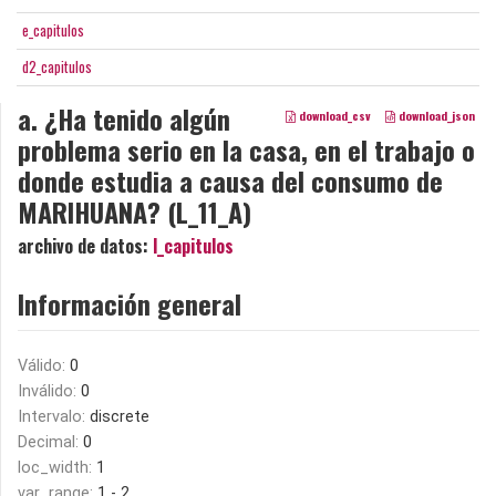
e_capitulos
d2_capitulos
a. ¿Ha tenido algún
download_csv
download_json
problema serio en la casa, en el trabajo o
donde estudia a causa del consumo de
MARIHUANA? (L_11_A)
archivo de datos:
l_capitulos
Información general
Válido:
0
Inválido:
0
Intervalo:
discrete
Decimal:
0
loc_width:
1
var_range:
1 - 2