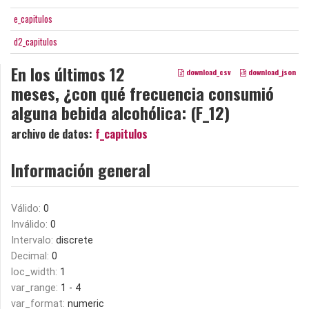
e_capitulos
d2_capitulos
En los últimos 12
download_csv
download_json
meses, ¿con qué frecuencia consumió
alguna bebida alcohólica: (F_12)
archivo de datos:
f_capitulos
Información general
Válido:
0
Inválido:
0
Intervalo:
discrete
Decimal:
0
loc_width:
1
var_range:
1 - 4
var_format:
numeric