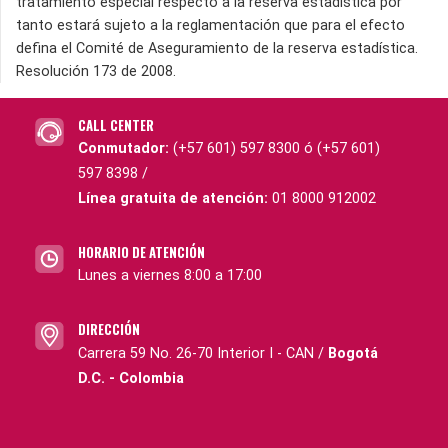
tratamiento especial respecto a la reserva estadística por
tanto estará sujeto a la reglamentación que para el efecto
defina el Comité de Aseguramiento de la reserva estadística.
Resolución 173 de 2008.
CALL CENTER
Conmutador:
(+57 601) 597 8300 ó (+57 601)
597 8398 /
Línea gratuita de atención:
01 8000 912002
HORARIO DE ATENCIÓN
Lunes a viernes 8:00 a 17:00
DIRECCIÓN
Carrera 59 No. 26-70 Interior I - CAN /
Bogotá
D.C. - Colombia