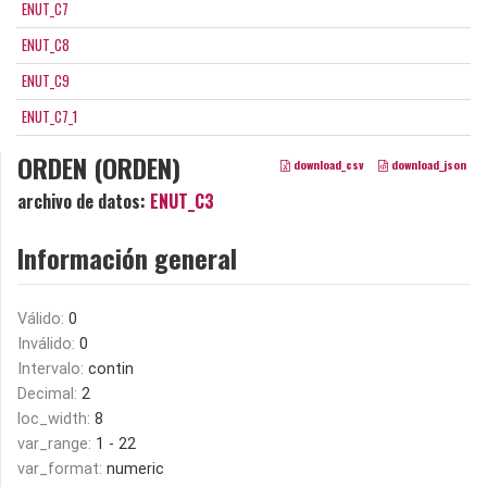
ENUT_C7
ENUT_C8
ENUT_C9
ENUT_C7_1
ORDEN (ORDEN)
download_csv
download_json
archivo de datos:
ENUT_C3
Información general
Válido:
0
Inválido:
0
Intervalo:
contin
Decimal:
2
loc_width:
8
var_range:
1 - 22
var_format:
numeric