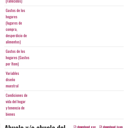
(Fallecidos)
Gastos de los
hogares
(lugares de
compra,
desperdicio de
alimentos)
Gastos de los
hogares (Gastos
por Item)
Variables
diseño
muestral
Condiciones de
vida del hogar
y tenencia de
bienes
Abuelo y/o abuela del
download_csv
download_json