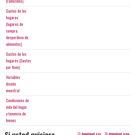
(Fallecidos)
Gastos de los
hogares
(lugares de
compra,
desperdicio de
alimentos)
Gastos de los
hogares (Gastos
por Item)
Variables
diseño
muestral
Condiciones de
vida del hogar
y tenencia de
bienes
Si usted quisiera
download_csv
download_json