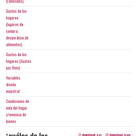
(Fallecidos)
Gastos de los
hogares
(lugares de
compra,
desperdicio de
alimentos)
Gastos de los
hogares (Gastos
por Item)
Variables
diseño
muestral
Condiciones de
vida del hogar
y tenencia de
bienes
¿cuáles de los
download_csv
download_json