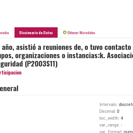
onados
Diccionario de Datos
Obtener Microdatos
o año, asistió a reuniones de, o tuvo contacto 
upos, organizaciones o instancias:k. Asociac
seguridad (P2003S11)
rticipacion
eneral
Intervalo:
discret
Decimal:
0
loc_width:
4
var_range:
-
var_format:
nume