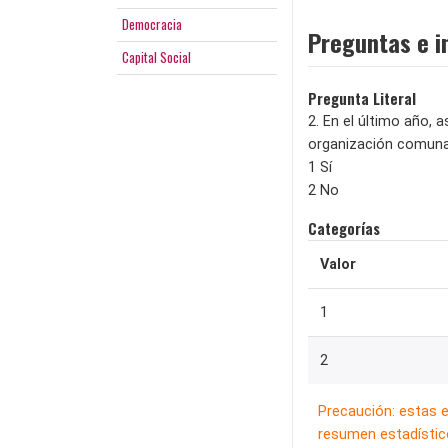
Democracia
Preguntas e i
Capital Social
Pregunta Literal
2. En el último año, 
organización comunal
1 Sí
2 No
Categorías
Valor
1
2
Precaución: estas 
resumen estadístico