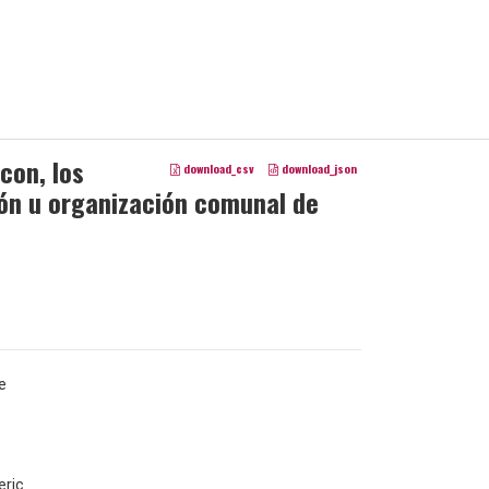
con, los
download_csv
download_json
ión u organización comunal de
e
ric