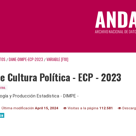
TOS
DANE-DIMPE-ECP-2023
VARIABLE [F18]
/
/
e Cultura Política - ECP - 2023
rno.
ogía y Producción Estadística - DIMPE -
Última modificación
April 15, 2024
Visitas a la página
112.581
Descar
ON