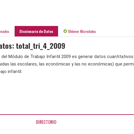
onados
Diccionario de Datos
Obtener Microdatos
atos: total_tri_4_2009
al del Módulo de Trabajo Infantil 2009 es generar datos cuantitativos
uidas las escolares, las económicas y las no económicas) que permit
jo infantil.
DIRECTORIO