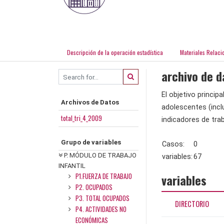
Descripción de la operación estadística
Materiales Relaci
archivo de d
El objetivo princip
Archivos de Datos
adolescentes (incl
total_tri_4_2009
indicadores de traba
Grupo de variables
Casos:
0
P. MÓDULO DE TRABAJO
variables:
67
INFANTIL
P1.FUERZA DE TRABAJO
variables
P2. OCUPADOS
P3. TOTAL OCUPADOS
DIRECTORIO
P4. ACTIVIDADES NO
ECONÓMICAS