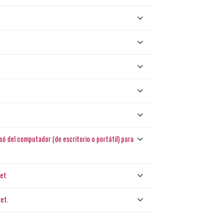
ó del computador (de escritorio o portátil) para
net
et.