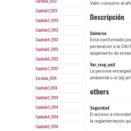
Caratula_2013
Valor consumo al año
Capitulo1_2013
Descripción
Capitulo2_2013
Capitulo3_2013
Universo
Capitulo4_2013
Está conformado por 
pertenecen a la CIIU 
Capitulo5_2013
alojamiento de estan
Capitulo6_2013
Var_resp_unit
Capitulo7_2013
La persona encargada 
Caratula_2014
ambiental o el (la) j
Capitulo1_2014
others
Capitulo2_2014
Capitulo3_2014
Seguridad
El acceso a microdat
Capitulo4_2014
la reglamentación qu
Capitulo5_2014