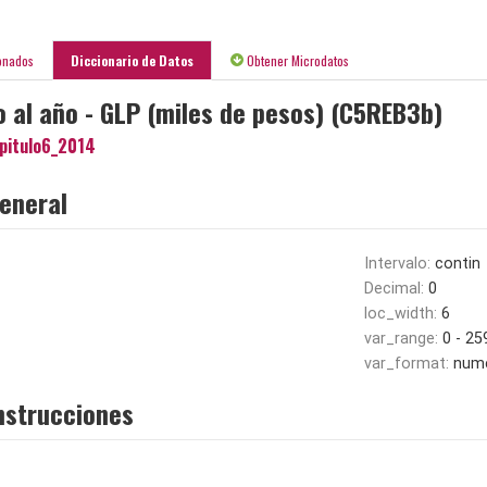
onados
Diccionario de Datos
Obtener Microdatos
 al año - GLP (miles de pesos) (C5REB3b)
pitulo6_2014
eneral
Intervalo:
contin
Decimal:
0
loc_width:
6
var_range:
0 - 25
var_format:
nume
nstrucciones