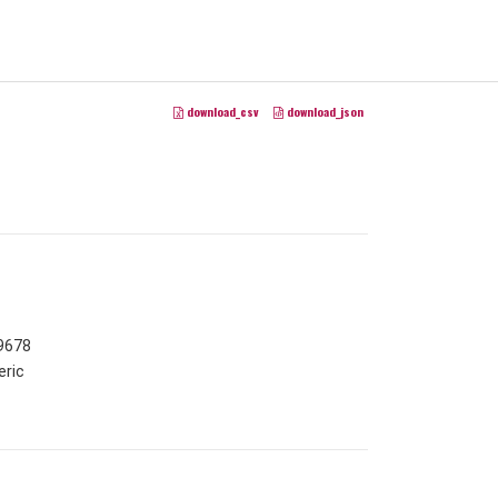
download_csv
download_json
9678
ric