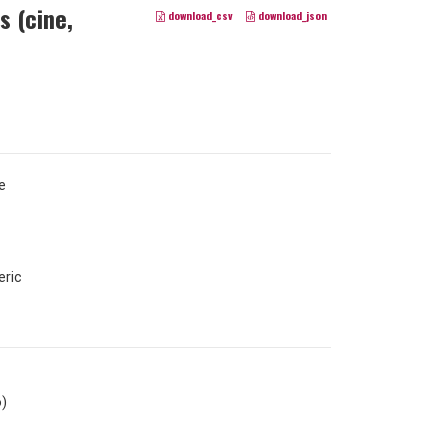
s (cine,
download_csv
download_json
e
ric
o)