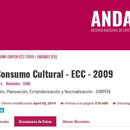
DANE-DIRPEN-ECC-2009
VARIABLE [F5]
/
onsumo Cultural - ECC - 2009
ra
Metadatos - DANE
ión, Planeación, Estandarización y Normalización - DIRPEN
Última modificación
April 02, 2014
Visitas a la página
576.680
Descar
ON
onados
Diccionario de Datos
Obtener Microdatos