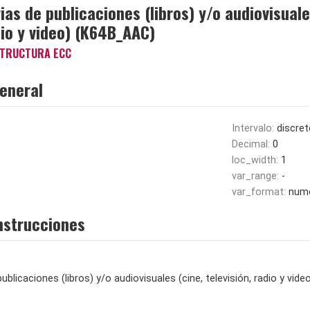
rias de publicaciones (libros) y/o audiovisuale
dio y video) (K64B_AAC)
TRUCTURA ECC
eneral
Intervalo:
discret
Decimal:
0
loc_width:
1
var_range:
-
var_format:
nume
nstrucciones
publicaciones (libros) y/o audiovisuales (cine, televisión, radio y vide