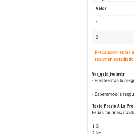
Valor
1
2
Precaución: estas 
resumen estadístico
Var_qstn_ivuinstr
- Planteemos la pregu
- Esperemos la respu
Texto Previo A La Pr
Ferias taurinas, novi
1 Si
2 No