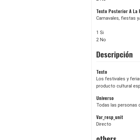
Texto Posterior A La
Carnavales, fiestas 
1 Si
2 No
Descripción
Texto
Los festivales y fer
producto cultural espe
Universo
Todas las personas 
Var_resp_unit
Directo
others