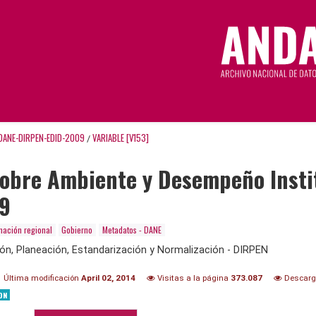
DANE-DIRPEN-EDID-2009
VARIABLE [V153]
/
sobre Ambiente y Desempeño Insti
09
mación regional
Gobierno
Metadatos - DANE
ión, Planeación, Estandarización y Normalización - DIRPEN
Última modificación
April 02, 2014
Visitas a la página
373.087
Descar
ON