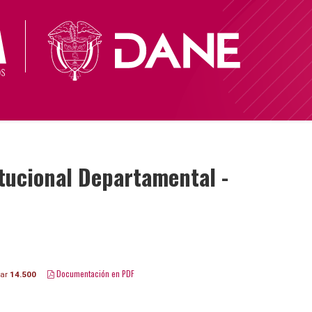
tucional Departamental -
Documentación en PDF
gar
14.500