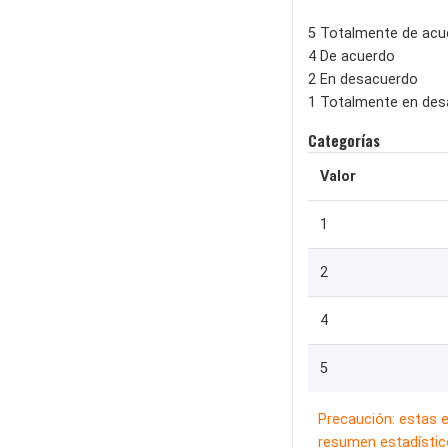
5 Totalmente de acu
4 De acuerdo
2 En desacuerdo
1 Totalmente en de
Categorías
Valor
1
2
4
5
Precaución: estas 
resumen estadístico