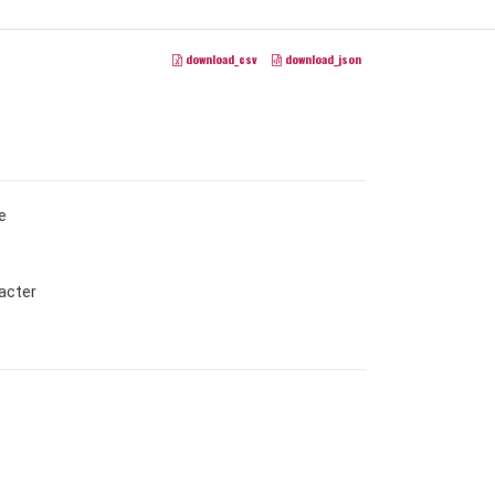
download_csv
download_json
e
acter