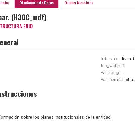
onados
Diccionario de Datos
Obtener Microdatos
icar. (H30C_mdf)
TRUCTURA EDID
eneral
Intervalo:
discret
loc_width:
1
var_range:
-
var_format:
char
nstrucciones
nformación sobre los planes institucionales de la entidad: