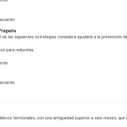
erdo
sacuerdo
 Pregunta
l de las siguientes estrategias considera ayudaría a la prevención de
os para reducirlas.
erdo
sacuerdo
úblicos territoriales, con una antigüedad superior a seis meses, qu