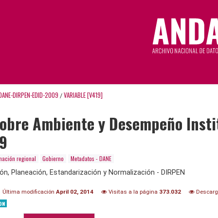
DANE-DIRPEN-EDID-2009
VARIABLE [V419]
/
sobre Ambiente y Desempeño Insti
09
mación regional
Gobierno
Metadatos - DANE
ión, Planeación, Estandarización y Normalización - DIRPEN
Última modificación
April 02, 2014
Visitas a la página
373.032
Descar
ON