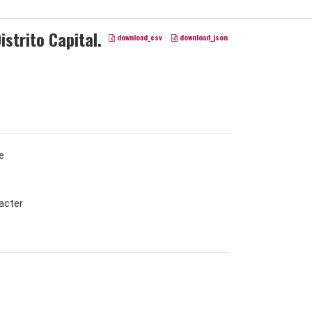
istrito Capital.
download_csv
download_json
e
acter