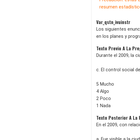
resumen estadístico
Var_qstn_ivuinstr
Los siguientes enunc
en los planes y prog
Texto Previo A La Pr
Durante el 2009, la c
c. El control social d
5 Mucho
4 Algo
2 Poco
1 Nada
Texto Posterior A La
En el 2009, con relac
a. Fue visible a la ciu