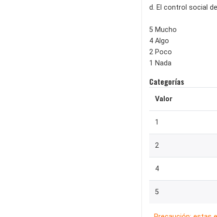
d. El control social d
5 Mucho
4 Algo
2 Poco
1 Nada
Categorías
Valor
1
2
4
5
Precaución: estas 