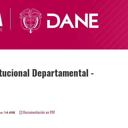
tucional Departamental -
Documentación en PDF
gar
14.498