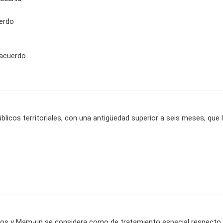
erdo
sacuerdo
úblicos territoriales, con una antigüedad superior a seis meses, qu
os y Mam-up se considera como de tratamiento especial respecto a 