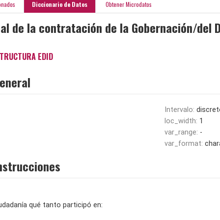
onados
Diccionario de Datos
Obtener Microdatos
ial de la contratación de la Gobernación/del D
TRUCTURA EDID
eneral
Intervalo:
discret
loc_width:
1
var_range:
-
var_format:
char
nstrucciones
iudadanía qué tanto participó en: