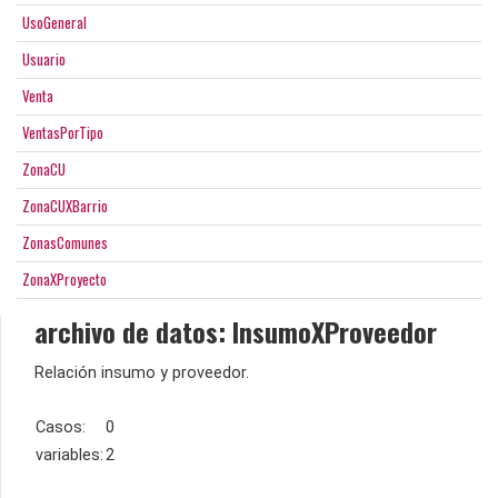
UsoGeneral
Usuario
Venta
VentasPorTipo
ZonaCU
ZonaCUXBarrio
ZonasComunes
ZonaXProyecto
archivo de datos: InsumoXProveedor
Relación insumo y proveedor.
Casos:
0
variables:
2