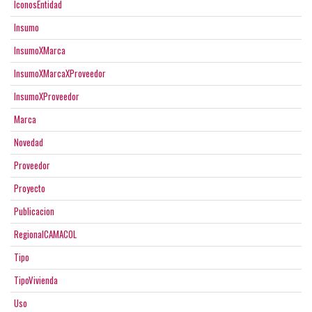
IconosEntidad
Insumo
InsumoXMarca
InsumoXMarcaXProveedor
InsumoXProveedor
Marca
Novedad
Proveedor
Proyecto
Publicacion
RegionalCAMACOL
Tipo
TipoVivienda
Uso