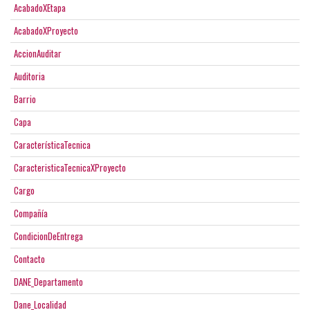
AcabadoXEtapa
AcabadoXProyecto
AccionAuditar
Auditoria
Barrio
Capa
CaracterísticaTecnica
CaracteristicaTecnicaXProyecto
Cargo
Compañía
CondicionDeEntrega
Contacto
DANE_Departamento
Dane_Localidad