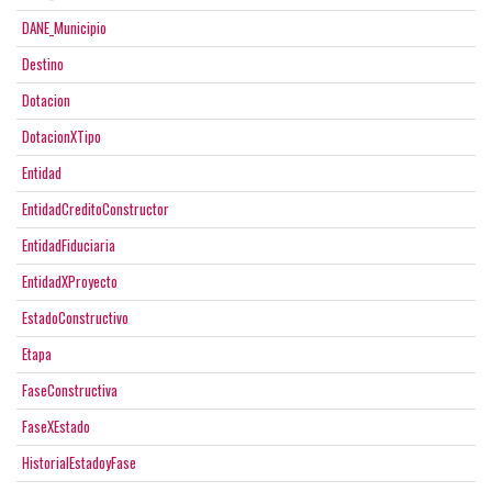
DANE_Municipio
Destino
Dotacion
DotacionXTipo
Entidad
EntidadCreditoConstructor
EntidadFiduciaria
EntidadXProyecto
EstadoConstructivo
Etapa
FaseConstructiva
FaseXEstado
HistorialEstadoyFase