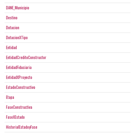
DANE_Municipio
Destino
Dotacion
DotacionXTipo
Entidad
EntidadCreditoConstructor
EntidadFiduciaria
EntidadXProyecto
EstadoConstructivo
Etapa
FaseConstructiva
FaseXEstado
HistorialEstadoyFase