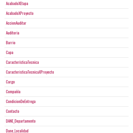
AcabadoXEtapa
AcabadoXProyecto
AccionAuditar
Auditoria
Barrio
Capa
CaracterísticaTecnica
CaracteristicaTecnicaXProyecto
Cargo
Compañía
CondicionDeEntrega
Contacto
DANE_Departamento
Dane_Localidad