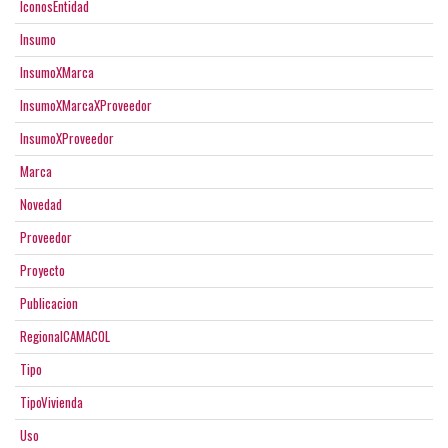
IconosEntidad
Insumo
InsumoXMarca
InsumoXMarcaXProveedor
InsumoXProveedor
Marca
Novedad
Proveedor
Proyecto
Publicacion
RegionalCAMACOL
Tipo
TipoVivienda
Uso