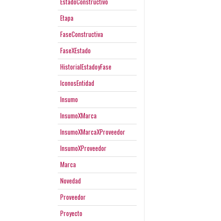
EstadoConstructivo
Etapa
FaseConstructiva
FaseXEstado
HistorialEstadoyFase
IconosEntidad
Insumo
InsumoXMarca
InsumoXMarcaXProveedor
InsumoXProveedor
Marca
Novedad
Proveedor
Proyecto