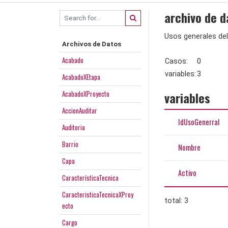
archivo de d
Usos generales del
Archivos de Datos
Acabado
Casos:
0
variables:
3
AcabadoXEtapa
AcabadoXProyecto
variables
AccionAuditar
IdUsoGenerral
Auditoria
Barrio
Nombre
Capa
Activo
CaracterísticaTecnica
CaracteristicaTecnicaXProy
total: 3
ecto
Cargo