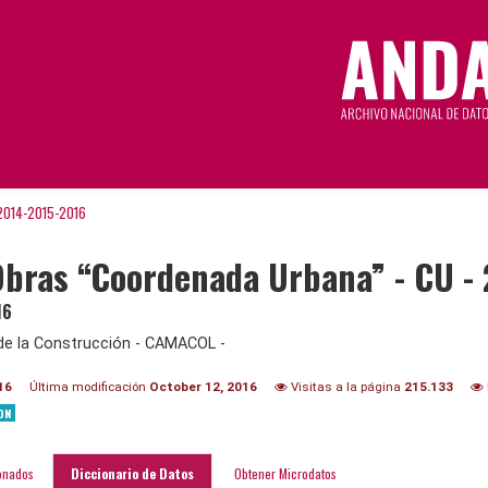
2014-2015-2016
bras “Coordenada Urbana” - CU - 
16
e la Construcción - CAMACOL -
16
Última modificación
October 12, 2016
Visitas a la página
215.133
ON
onados
Diccionario de Datos
Obtener Microdatos