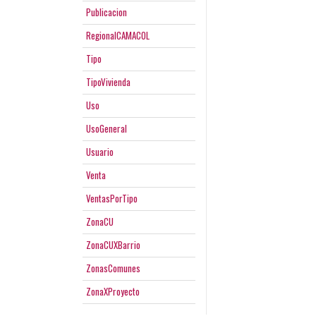
Publicacion
RegionalCAMACOL
Tipo
TipoVivienda
Uso
UsoGeneral
Usuario
Venta
VentasPorTipo
ZonaCU
ZonaCUXBarrio
ZonasComunes
ZonaXProyecto