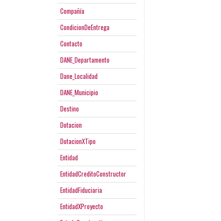
Compañía
CondicionDeEntrega
Contacto
DANE_Departamento
Dane_Localidad
DANE_Municipio
Destino
Dotacion
DotacionXTipo
Entidad
EntidadCreditoConstructor
EntidadFiduciaria
EntidadXProyecto