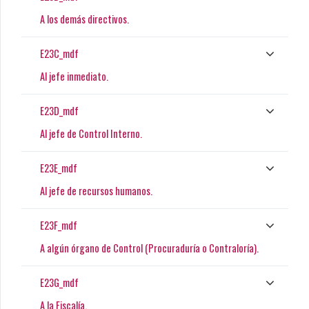
A los demás directivos.
E23C_mdf
Al jefe inmediato.
E23D_mdf
Al jefe de Control Interno.
E23E_mdf
Al jefe de recursos humanos.
E23F_mdf
A algún órgano de Control (Procuraduría o Contraloría).
E23G_mdf
A la Fiscalía.