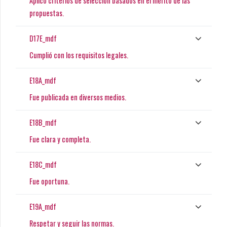
Aplicó criterios de selección basados en el mérito de las
propuestas.
D17E_mdf
Cumplió con los requisitos legales.
E18A_mdf
Fue publicada en diversos medios.
E18B_mdf
Fue clara y completa.
E18C_mdf
Fue oportuna.
E19A_mdf
Respetar y seguir las normas.